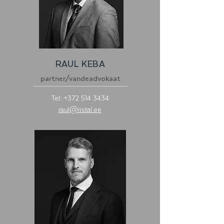
RAUL KEBA
partner/vandeadvokaat
Tel:
+372 514 3434
raul@ristal.ee