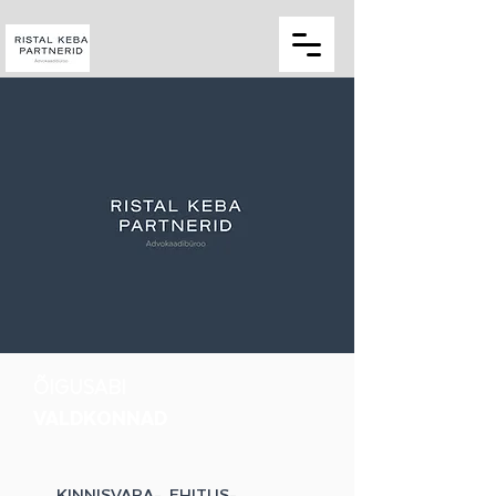
ÕIGUSABI
VALDKONNAD
KINNISVARA-, EHITUS-,