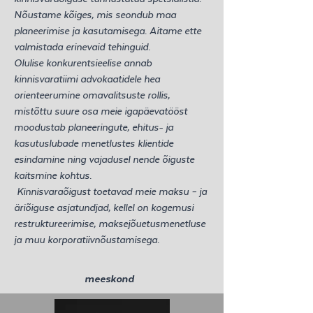
Nõustame kõiges, mis seondub maa
planeerimise ja kasutamisega. Aitame ette
valmistada erinevaid tehinguid.
Olulise konkurentsieelise annab
kinnisvaratiimi advokaatidele hea
orienteerumine omavalitsuste rollis,
mistõttu suure osa meie igapäevatööst
moodustab planeeringute, ehitus- ja
kasutuslubade menetlustes klientide
esindamine ning vajadusel nende õiguste
kaitsmine kohtus.
Kinnisvaraõigust toetavad meie maksu – ja
äriõiguse asjatundjad, kellel on kogemusi
restruktureerimise, maksejõuetusmenetluse
ja muu korporatiivnõustamisega.
meeskond