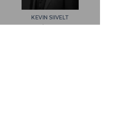
KEVIN SIIVELT
partner/vandeadvokaat
Tel:
+372 5552 0586
kevin@ristal.ee
NIKOLAI MAJEROVITŠ