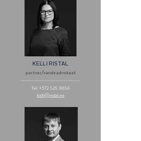
KELLI RISTAL
partner/vandeadvokaat
Tel:
+372 525 9856
kelli@ristal.ee