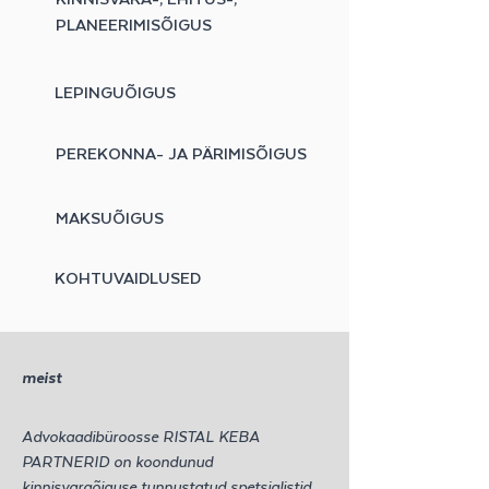
PLANEERIMISÕIGUS
LEPINGUÕIGUS
PEREKONNA- JA PÄRIMISÕIGUS
MAKSUÕIGUS
KOHTUVAIDLUSED
meist
Advokaadibüroosse RISTAL KEBA
PARTNERID on koondunud
kinnisvaraõiguse tunnustatud spetsialistid.